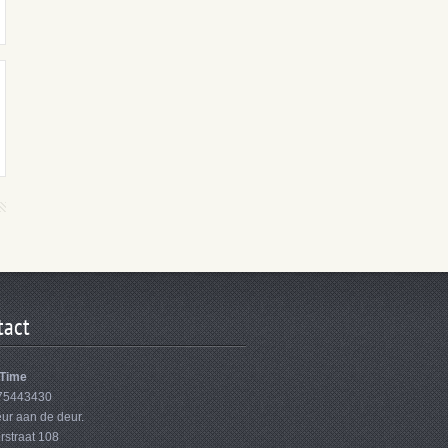
tact
Time
75443430
ur aan de deur.
rstraat 108