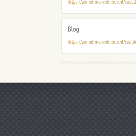
https://annietime.webnode.nl/rss/al
Blog
https://annietime.webnode.nl/rss/b