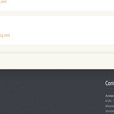
l.xml
log.xml
Con
Annie
KVK: 
Masse
Vonde