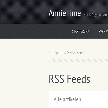
AnnieTime
Het is Anytime An
STARTPAGINA
EVEN 
Startpagina
>
RSS Feeds
RSS Feeds
Alle artikelen